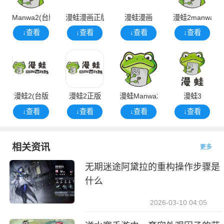
Manwa2(台版
漫蛙漫画正版
漫蛙漫画
漫蛙2manwa2
↓查看
↓查看
↓查看
↓查看
漫蛙2(台版
漫蛙2正版
漫蛙Manwa22025正版
漫蛙3
↓查看
↓查看
↓查看
↓查看
相关资讯
更多
无期迷途阿黛拉的重构操作步骤是
什么
2026-03-10 04:05