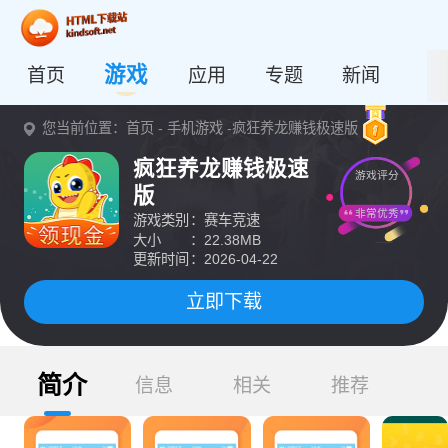
游戏
首页
应用
专题
新闻
您当前位置：
首页
-
手机游戏
-疯狂养龙赚钱极速版
疯狂养龙赚钱极速
游戏评分
版
非常优秀
游戏类别
：赛车竞速
大小
：22.38MB
更新时间
：2026-04-22
立即下载
简介
信息
相关
推荐