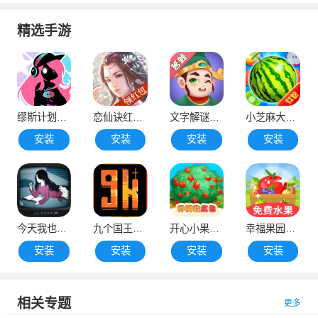
精选手游
缪斯计划全歌曲解锁版
恋仙诀红包版
文字解谜红包版
小芝麻大西瓜赚钱版
安装
安装
安装
安装
今天我也在监视你2汉化版
九个国王汉化版
开心小果园红包版
幸福果园红包版
安装
安装
安装
安装
相关专题
更多