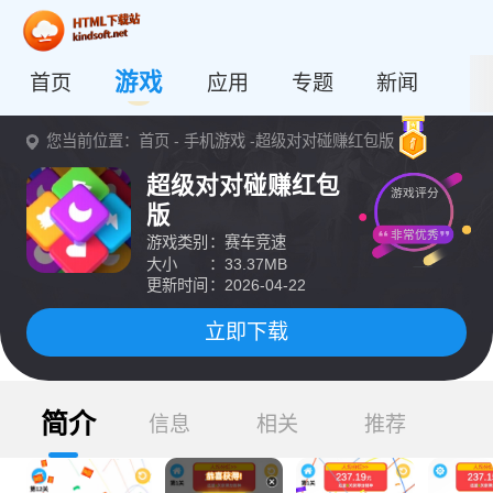
游戏
首页
应用
专题
新闻
您当前位置：
首页
-
手机游戏
-超级对对碰赚红包版
超级对对碰赚红包
游戏评分
版
非常优秀
游戏类别
：赛车竞速
大小
：33.37MB
更新时间
：2026-04-22
立即下载
简介
信息
相关
推荐