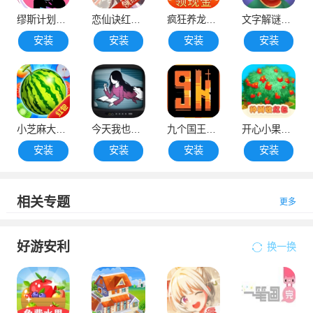
缪斯计划全歌曲解锁版
恋仙诀红包版
疯狂养龙赚钱极速版
文字解谜红包版
安装
安装
安装
安装
小芝麻大西瓜赚钱版
今天我也在监视你2汉化版
九个国王汉化版
开心小果园红包版
安装
安装
安装
安装
相关专题
更多
好游安利
换一换