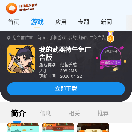
游戏
首页
应用
专题
新闻
您当前位置：
首页
-
手机游戏
-我的武器特牛免广告版
我的武器特牛免广
游戏评分
告版
非常优秀
游戏类别
：经营养成
大小
：298.2MB
更新时间
：2026-04-22
立即下载
简介
信息
相关
推荐