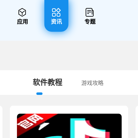
应用
资讯
专题
软件教程
游戏攻略