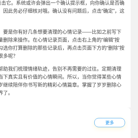
并点击它。系统或许会弹出一个确认提示框，向你确认是否确
因此务必仔细核对哦。确认没有问题后，点击“确定”，这
。要是你有好几条想要清理的心情记录——比如之前写下
删除来操作。在心情记录页面，点击右上角的“编辑”按
选你打算删除的那些记录后，再点击页面下方的“删除”按
很多呢？
帮助我们梳理情绪轨迹，告别不再需要的过往。定期清理
当下真实且有价值的心情瞬间。所以，当你觉得某些心情
岁继续陪伴你书写新的精彩心情篇章。掌握了岁岁删除心
界了。
更多