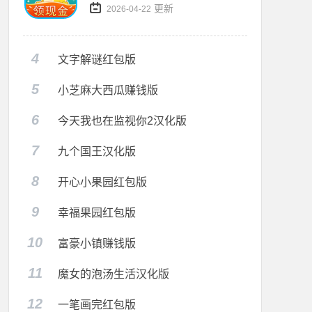
更新
2026-04-22
4
文字解谜红包版
5
小芝麻大西瓜赚钱版
6
今天我也在监视你2汉化版
7
九个国王汉化版
8
开心小果园红包版
9
幸福果园红包版
10
富豪小镇赚钱版
11
魔女的泡汤生活汉化版
12
一笔画完红包版