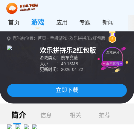
游戏
首页
应用
专题
新闻
您当前位置：
首页
-
手机游戏
-欢乐拼拼乐2红包版
欢乐拼拼乐2红包版
游戏评分
游戏类别
：赛车竞速
大小
：49.15MB
非常优秀
更新时间
：2026-04-22
立即下载
简介
信息
相关
推荐