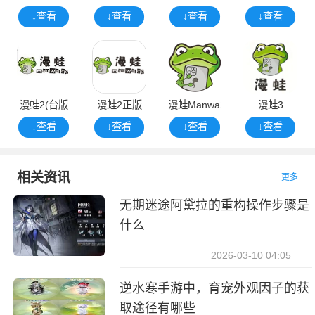
↓查看
↓查看
↓查看
↓查看
漫蛙2(台版
漫蛙2正版
漫蛙Manwa22025正版
漫蛙3
↓查看
↓查看
↓查看
↓查看
相关资讯
更多
无期迷途阿黛拉的重构操作步骤是
什么
2026-03-10 04:05
逆水寒手游中，育宠外观因子的获
取途径有哪些