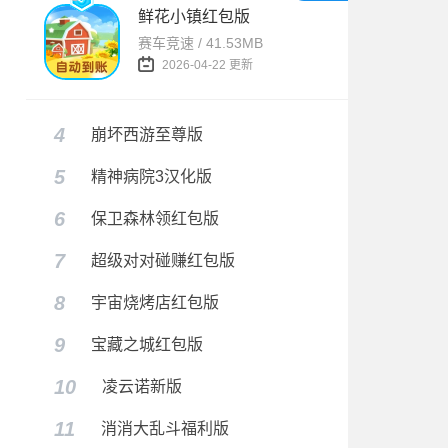
鲜花小镇红包版
赛车竞速 / 41.53MB
2026-04-22 更新
4
崩坏西游至尊版
5
精神病院3汉化版
6
保卫森林领红包版
7
超级对对碰赚红包版
8
宇宙烧烤店红包版
9
宝藏之城红包版
10
凌云诺新版
11
消消大乱斗福利版