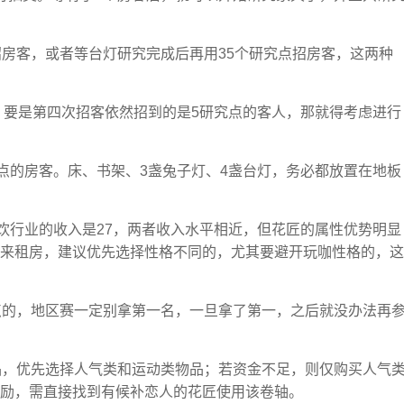
招房客，或者等台灯研究完成后再用35个研究点招房客，这两种
0，要是第四次招客依然招到的是5研究点的客人，那就得考虑进行
究点的房客。床、书架、3盏兔子灯、4盏台灯，务必都放置在地板
餐饮行业的收入是27，两者收入水平相近，但花匠的属性优势明显
来租房，建议优先选择性格不同的，尤其要避开玩咖性格的，这
点的，地区赛一定别拿第一名，一旦拿了第一，之后就没办法再
品，优先选择人气类和运动类物品；若资金不足，则仅购买人气
励，需直接找到有候补恋人的花匠使用该卷轴。