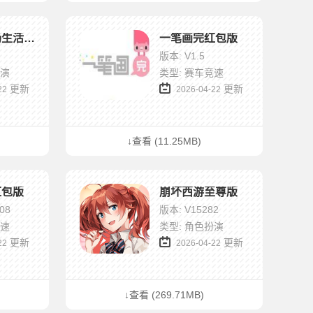
魔女的泡汤生活汉化版
一笔画完红包版
版本: V1.5
扮演
类型: 赛车竞速
更新
更新
22
2026-04-22
↓查看 (11.25MB)
红包版
崩坏西游至尊版
08
版本: V15282
竞速
类型: 角色扮演
更新
更新
22
2026-04-22
↓查看 (269.71MB)