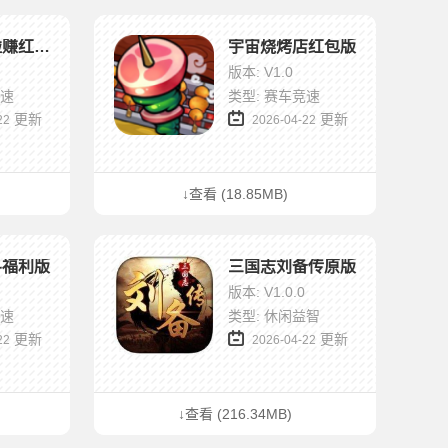
超级对对碰赚红包版
宇宙烧烤店红包版
版本: V1.0
竞速
类型: 赛车竞速
更新
更新
22
2026-04-22
↓查看 (18.85MB)
斗福利版
三国志刘备传原版
版本: V1.0.0
竞速
类型: 休闲益智
更新
更新
22
2026-04-22
↓查看 (216.34MB)