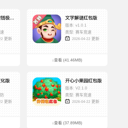
疯狂养龙赚钱极速版
文字解谜红包版
版本: v1.0.1
竞速
类型: 赛车竞速
更新
更新
22
2026-04-22
↓查看 (41.46MB)
汉化版
开心小果园红包版
版本: V2.1.0
塔防
类型: 赛车竞速
更新
更新
22
2026-04-22
↓查看 (37.89MB)