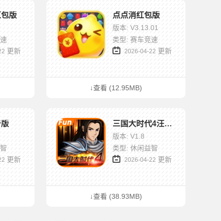
红包版
点点消红包版
版本: V3.13.01
竞速
类型: 赛车竞速
更新
更新
22
2026-04-22
↓查看 (12.95MB)
告版
三国大时代4汪少上帝版
版本: V1.8
益智
类型: 休闲益智
更新
更新
22
2026-04-22
↓查看 (38.93MB)