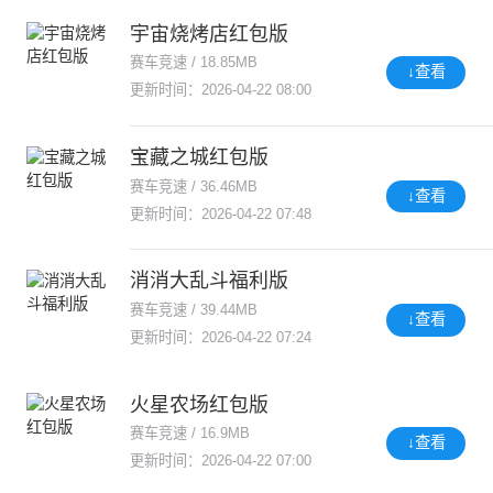
宇宙烧烤店红包版
赛车竞速 / 18.85MB
↓查看
更新时间：2026-04-22 08:00
宝藏之城红包版
赛车竞速 / 36.46MB
↓查看
更新时间：2026-04-22 07:48
消消大乱斗福利版
赛车竞速 / 39.44MB
↓查看
更新时间：2026-04-22 07:24
火星农场红包版
赛车竞速 / 16.9MB
↓查看
更新时间：2026-04-22 07:00