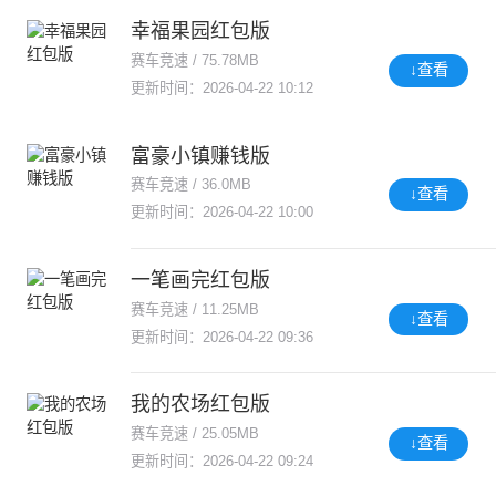
幸福果园红包版
赛车竞速 / 75.78MB
↓查看
更新时间：2026-04-22 10:12
富豪小镇赚钱版
赛车竞速 / 36.0MB
↓查看
更新时间：2026-04-22 10:00
一笔画完红包版
赛车竞速 / 11.25MB
↓查看
更新时间：2026-04-22 09:36
我的农场红包版
赛车竞速 / 25.05MB
↓查看
更新时间：2026-04-22 09:24