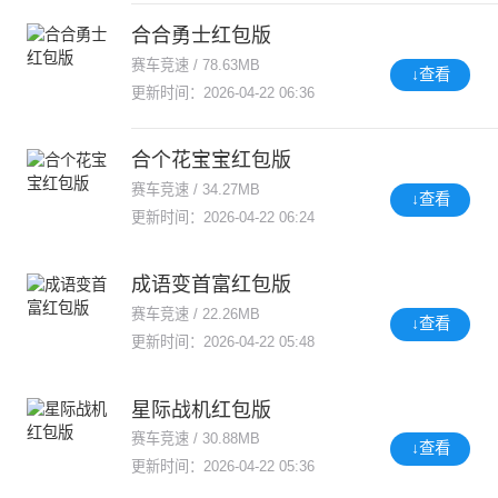
合合勇士红包版
赛车竞速 / 78.63MB
↓查看
更新时间：2026-04-22 06:36
合个花宝宝红包版
赛车竞速 / 34.27MB
↓查看
更新时间：2026-04-22 06:24
成语变首富红包版
赛车竞速 / 22.26MB
↓查看
更新时间：2026-04-22 05:48
星际战机红包版
赛车竞速 / 30.88MB
↓查看
更新时间：2026-04-22 05:36