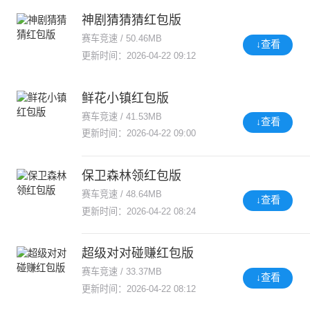
神剧猜猜猜红包版
赛车竞速 / 50.46MB
↓查看
更新时间：2026-04-22 09:12
鲜花小镇红包版
赛车竞速 / 41.53MB
↓查看
更新时间：2026-04-22 09:00
保卫森林领红包版
赛车竞速 / 48.64MB
↓查看
更新时间：2026-04-22 08:24
超级对对碰赚红包版
赛车竞速 / 33.37MB
↓查看
更新时间：2026-04-22 08:12