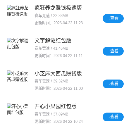
疯狂养龙赚钱极速版
赛车竞速 / 22.38MB
↓查看
更新时间：2026-04-22 11:23
文字解谜红包版
赛车竞速 / 41.46MB
↓查看
更新时间：2026-04-22 11:11
小芝麻大西瓜赚钱版
赛车竞速 / 39.32MB
↓查看
更新时间：2026-04-22 11:00
开心小果园红包版
赛车竞速 / 37.89MB
↓查看
更新时间：2026-04-22 10:24